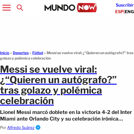
Suscribir
ESP
|
ENG
Inicio
»
Deportes
»
Fútbol
»
Messi se vuelve viral: ¿“Quieren un autógrafo?” tras
golazo y polémica celebración
Messi se vuelve viral:
¿“Quieren un autógrafo?”
tras golazo y polémica
celebración
Lionel Messi marcó doblete en la victoria 4-2 del Inter
Miami ante Orlando City y su celebración irónica
preguntando por un autógrafo se volvió viral en la
Por
Alfredo Suárez
MLS.