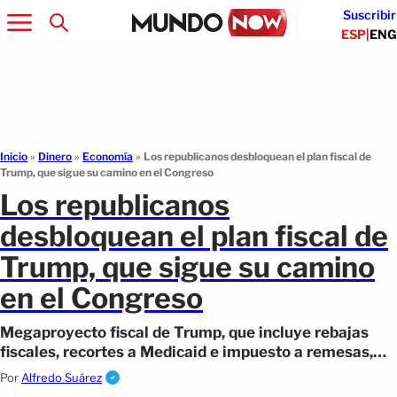
Suscribir
ESP
|
ENG
Inicio
»
Dinero
»
Economía
»
Los republicanos desbloquean el plan fiscal de
Trump, que sigue su camino en el Congreso
Los republicanos
desbloquean el plan fiscal de
Trump, que sigue su camino
en el Congreso
Megaproyecto fiscal de Trump, que incluye rebajas
fiscales, recortes a Medicaid e impuesto a remesas,
avanza tras un acuerdo entre republicanos.
Por
Alfredo Suárez