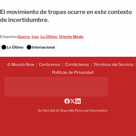
El movimiento de tropas ocurre en este contexto
de incertidumbre.
Etiquetas:
Guerra
,
Iran
,
Lo Último
,
Oriente Medio
Lo Último
Internacional
© Mundo Now
Conócenos
Contáctanos
Términos del Servicio
Políticas de Privacidad
Do Not Sell Or Share My Personal Information