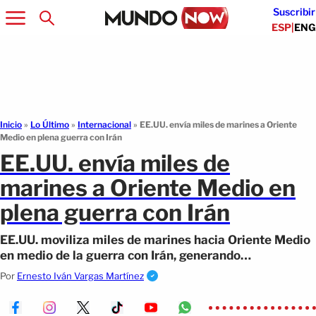
Suscribir
ESP
|
ENG
Inicio
»
Lo Último
»
Internacional
»
EE.UU. envía miles de marines a Oriente
Medio en plena guerra con Irán
EE.UU. envía miles de
marines a Oriente Medio en
plena guerra con Irán
EE.UU. moviliza miles de marines hacia Oriente Medio
en medio de la guerra con Irán, generando
incertidumbre sobre el alcance del despliegue.
Por
Ernesto Iván Vargas Martínez