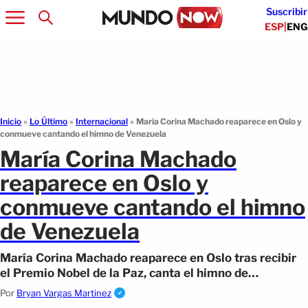
Suscribir
ESP
|
ENG
Inicio
»
Lo Último
»
Internacional
»
María Corina Machado reaparece en Oslo y
conmueve cantando el himno de Venezuela
María Corina Machado
reaparece en Oslo y
conmueve cantando el himno
de Venezuela
María Corina Machado reaparece en Oslo tras recibir
el Premio Nobel de la Paz, canta el himno de
Venezuela y retoma contacto con seguidores
Por
Bryan Vargas Martinez