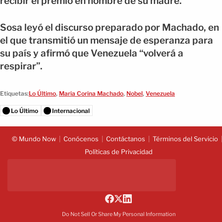
recibir el premio en nombre de su madre.
Sosa leyó el discurso preparado por Machado, en
el que transmitió un mensaje de esperanza para
su país y afirmó que Venezuela “volverá a
respirar”.
Etiquetas:
Lo Último
,
Maria Corina Machado
,
Nobel
,
Venezuela
Lo Último
Internacional
© Mundo Now
Conócenos
Contáctanos
Términos del Servicio
Políticas de Privacidad
Do Not Sell Or Share My Personal Information