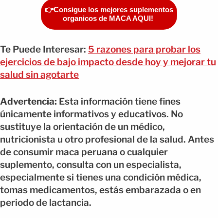
👉Consigue los mejores suplementos
organicos de MACA AQUI!
Te Puede Interesar:
5 razones para probar los
ejercicios de bajo impacto desde hoy y mejorar tu
salud sin agotarte
Advertencia:
Esta información tiene fines
únicamente informativos y educativos. No
sustituye la orientación de un médico,
nutricionista u otro profesional de la salud. Antes
de consumir maca peruana o cualquier
suplemento, consulta con un especialista,
especialmente si tienes una condición médica,
tomas medicamentos, estás embarazada o en
periodo de lactancia.