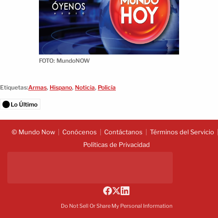
FOTO: MundoNOW
Etiquetas:
Armas
,
Hispano
,
Noticia
,
Policía
Lo Último
© Mundo Now
Conócenos
Contáctanos
Términos del Servicio
Políticas de Privacidad
Do Not Sell Or Share My Personal Information