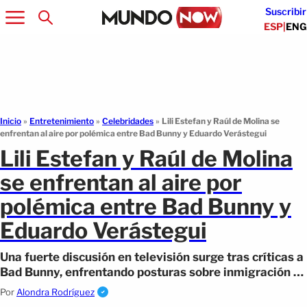
Suscribir
ESP
|
ENG
Inicio
»
Entretenimiento
»
Celebridades
»
Lili Estefan y Raúl de Molina se
enfrentan al aire por polémica entre Bad Bunny y Eduardo Verástegui
Lili Estefan y Raúl de Molina
se enfrentan al aire por
polémica entre Bad Bunny y
Eduardo Verástegui
Una fuerte discusión en televisión surge tras críticas a
Bad Bunny, enfrentando posturas sobre inmigración y
el tono del debate público.
Por
Alondra Rodríguez