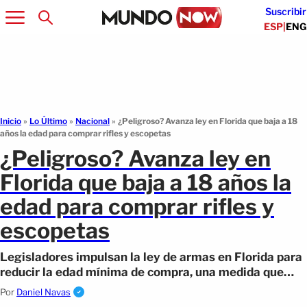
Suscribir
ESP
|
ENG
Inicio
»
Lo Último
»
Nacional
»
¿Peligroso? Avanza ley en Florida que baja a 18
años la edad para comprar rifles y escopetas
¿Peligroso? Avanza ley en
Florida que baja a 18 años la
edad para comprar rifles y
escopetas
Legisladores impulsan la ley de armas en Florida para
reducir la edad mínima de compra, una medida que
genera rechazo social y político.
Por
Daniel Navas