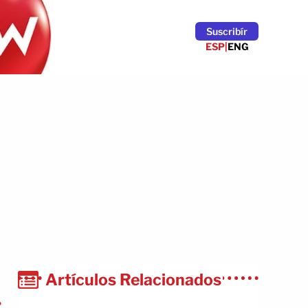
Suscribír
ESP
|
ENG
Artículos Relacionados