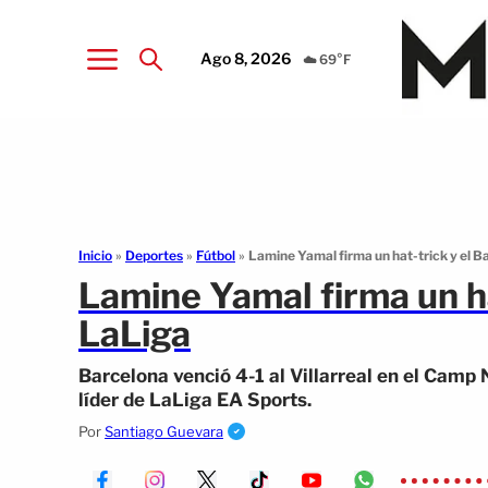
Ago 8, 2026
☁️ 69°F
Inicio
»
Deportes
»
Fútbol
»
Lamine Yamal firma un hat-trick y el Ba
Lamine Yamal firma un hat
LaLiga
Barcelona venció 4-1 al Villarreal en el Camp
líder de LaLiga EA Sports.
Por
Santiago Guevara