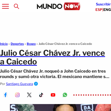
Suscribir
ESP
|
ENG
Inicio
»
Deportes
»
Boxeo
»
Julio César Chávez Jr. vence a Caicedo
Julio César Chávez Jr. vence
a Caicedo
Julio César Chávez Jr. noqueó a John Caicedo en tres
rounds y sumó otra victoria. El mexicano mantiene su
racha positiva.
Por
Santiago Guevara