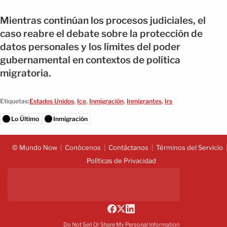
Mientras continúan los procesos judiciales, el
caso reabre el debate sobre la protección de
datos personales y los límites del poder
gubernamental en contextos de política
migratoria.
Etiquetas:
Estados Unidos
,
Ice
,
Inmigración
,
Inmigrantes
,
Irs
Lo Último
Inmigración
© Mundo Now
Conócenos
Contáctanos
Términos del Servicio
Políticas de Privacidad
Do Not Sell Or Share My Personal Information