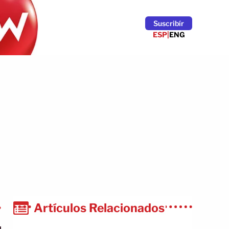
Suscribír
ESP
|
ENG
Artículos Relacionados