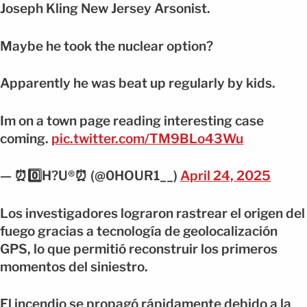
Joseph Kling New Jersey Arsonist.
Maybe he took the nuclear option?
Apparently he was beat up regularly by kids.
Im on a town page reading interesting case
coming.
pic.twitter.com/TM9BLo43Wu
— ⏰0️⃣H?️U®️⏰ (@0HOUR1__)
April 24, 2025
Los investigadores lograron rastrear el origen del
fuego gracias a tecnología de geolocalización
GPS, lo que permitió reconstruir los primeros
momentos del siniestro.
El incendio se propagó rápidamente debido a la