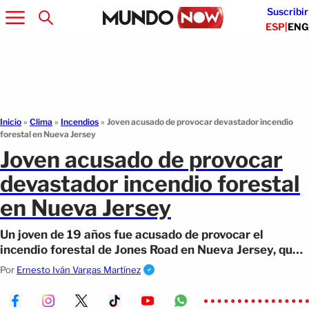
Suscribir
ESP
|
ENG
Inicio
»
Clima
»
Incendios
»
Joven acusado de provocar devastador incendio
forestal en Nueva Jersey
Joven acusado de provocar
devastador incendio forestal
en Nueva Jersey
Un joven de 19 años fue acusado de provocar el
incendio forestal de Jones Road en Nueva Jersey, que
arrasó más de 13,000 acres.
Por
Ernesto Iván Vargas Martínez