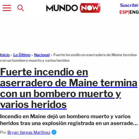
Suscribir
ESP
|
ENG
Inicio
»
Lo Último
»
Nacional
»
Fuerte incendio en aserradero de Maine termina
con un bombero muerto y varios heridos
Fuerte incendio en
aserradero de Maine termina
con un bombero muerto y
varios heridos
Incendio en Maine dejó un bombero muerto y varios
heridos tras una explosión registrada en un aserradero
de Robbins Lumber en Searsmont.
Por
Bryan Vargas Martinez