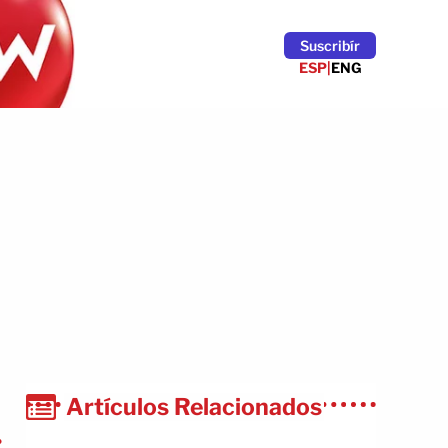
Suscribír
ESP
|
ENG
Artículos Relacionados