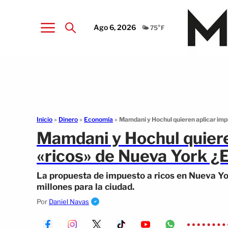
Ago 6, 2026
🌤️ 75°F
Inicio
»
Dinero
»
Economía
»
Mamdani y Hochul quieren aplicar imp
Mamdani y Hochul quiere
«ricos» de Nueva York ¿
La propuesta de impuesto a ricos en Nueva Yor
millones para la ciudad.
Por
Daniel Navas