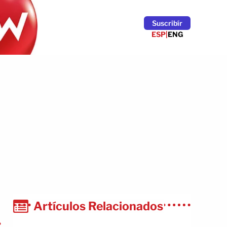
Suscribír
ESP
|
ENG
Artículos Relacionados