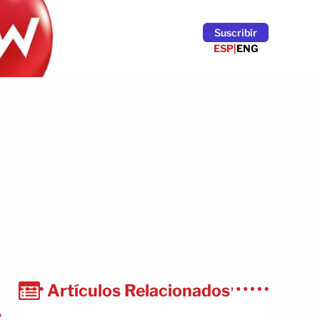
Suscribír
ESP
|
ENG
Artículos Relacionados