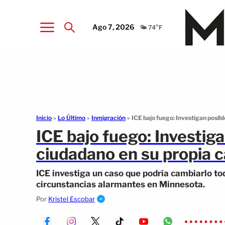
Ago 7, 2026
🌤️ 74°F
Inicio
»
Lo Último
»
Inmigración
»
ICE bajo fuego: Investigan posib
ICE bajo fuego: Investig
ciudadano en su propia 
ICE investiga un caso que podría cambiarlo to
circunstancias alarmantes en Minnesota.
Por
Kristel Escobar