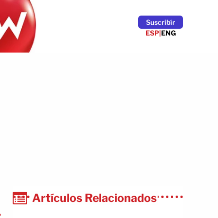
Suscribír
ESP
|
ENG
Artículos Relacionados