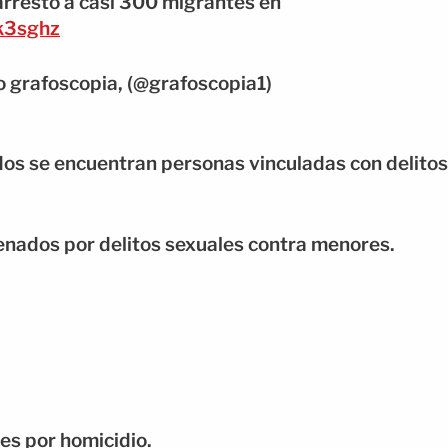
arrestó a casi 300 migrantes en
Ck3sghz
 grafoscopia, (@grafoscopia1)
ados se encuentran personas vinculadas con delitos
denados por delitos sexuales contra menores.
es por homicidio.