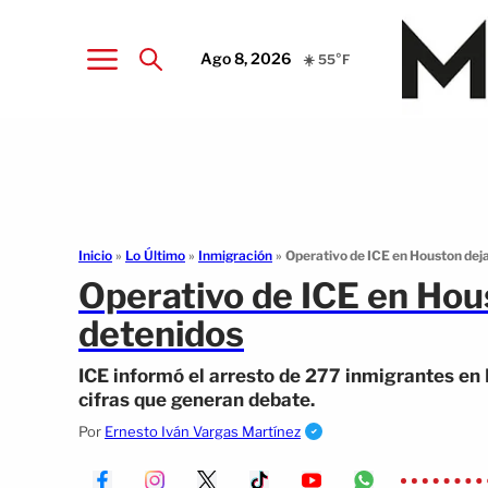
Ago 8, 2026
☀️ 55°F
Inicio
»
Lo Último
»
Inmigración
»
Operativo de ICE en Houston dej
Operativo de ICE en Hou
detenidos
ICE informó el arresto de 277 inmigrantes en 
cifras que generan debate.
Por
Ernesto Iván Vargas Martínez