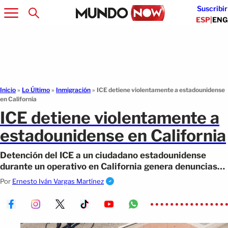
Suscribir
ESP
|
ENG
Inicio
»
Lo Último
»
Inmigración
»
ICE detiene violentamente a estadounidense
en California
ICE detiene violentamente a
estadounidense en California
Detención del ICE a un ciudadano estadounidense
durante un operativo en California genera denuncias
por uso excesivo de la fuerza.
Por
Ernesto Iván Vargas Martínez