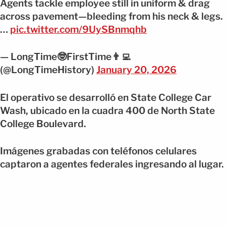
Agents tackle employee still in uniform & drag
across pavement—bleeding from his neck & legs.
…
pic.twitter.com/9UySBnmqhb
— LongTime🤓FirstTime👨‍💻
(@LongTimeHistory)
January 20, 2026
El operativo se desarrolló en State College Car
Wash, ubicado en la cuadra 400 de North State
College Boulevard.
Imágenes grabadas con teléfonos celulares
captaron a agentes federales ingresando al lugar.