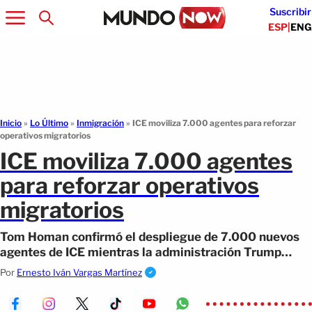
Suscribir
ESP
|
ENG
Inicio
»
Lo Último
»
Inmigración
»
ICE moviliza 7.000 agentes para reforzar
operativos migratorios
ICE moviliza 7.000 agentes
para reforzar operativos
migratorios
Tom Homan confirmó el despliegue de 7.000 nuevos
agentes de ICE mientras la administración Trump
retoma su plan de deportaciones masivas
Por
Ernesto Iván Vargas Martínez