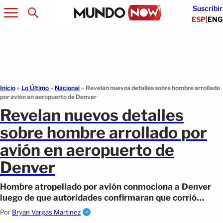
Suscribir
ESP
|
ENG
Inicio
»
Lo Último
»
Nacional
»
Revelan nuevos detalles sobre hombre arrollado
por avión en aeropuerto de Denver
Revelan nuevos detalles
sobre hombre arrollado por
avión en aeropuerto de
Denver
Hombre atropellado por avión conmociona a Denver
luego de que autoridades confirmaran que corrió
intencionalmente hacia una aeronave
Por
Bryan Vargas Martinez