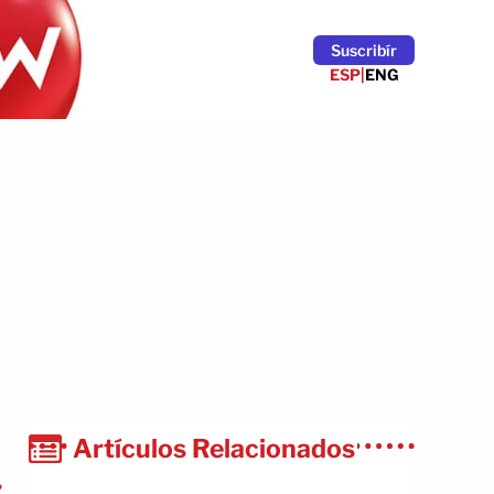
Suscribír
ESP
|
ENG
Artículos Relacionados