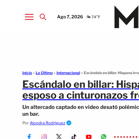
Ago 7, 2026
🌤️ 74°F
Inicio
»
Lo Último
»
Internacional
»
Escándalo en billar: Hispana ir
Escándalo en billar: His
esposo a cinturonazos fr
Un altercado captado en video desató polémica
un bar.
Por
Alondra Rodríguez