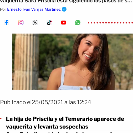
vaquerita Sara Priscila esta siguiendo los pasos de su
madre cuando cantaba
Por
Ernesto Iván Vargas Martínez
Publicado el25/05/2021 a las 12:24
La hija de Priscila y el Temerario aparece de
vaquerita y levanta sospechas