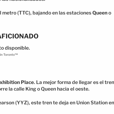
l metro (TTC), bajando en las estaciones
Queen
o
 AFICIONADO
 in Toronto™
xhibition Place
. La mejor forma de llegar es el tre
orre la calle King o Queen hacia el oeste.
arson (YYZ), este tren te deja en Union Station e