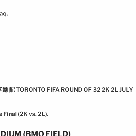
aq.
e Final
(2K vs. 2L).
DIUM (BMO FIELD)