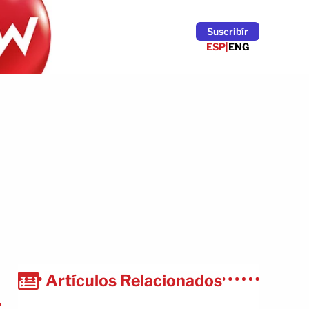
Suscribír
ESP
|
ENG
Artículos Relacionados