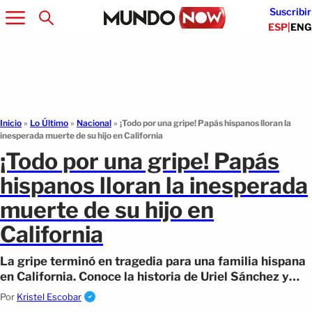
Suscribir
ESP
|
ENG
Inicio
»
Lo Último
»
Nacional
»
¡Todo por una gripe! Papás hispanos lloran la
inesperada muerte de su hijo en California
¡Todo por una gripe! Papás
hispanos lloran la inesperada
muerte de su hijo en
California
La gripe terminó en tragedia para una familia hispana
en California. Conoce la historia de Uriel Sánchez y
cómo la comunidad se unió en apoyo
Por
Kristel Escobar