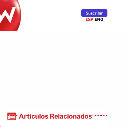
Suscribír
ESP
|
ENG
Artículos Relacionados