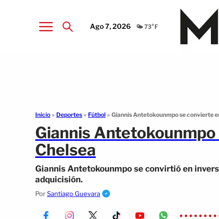
Ago 7, 2026
🌤️ 73°F
Inicio
»
Deportes
»
Fútbol
»
Giannis Antetokounmpo se convierte en
Giannis Antetokounmpo s
Chelsea
Giannis Antetokounmpo se convirtió en inverso
adquicisión.
Por
Santiago Guevara