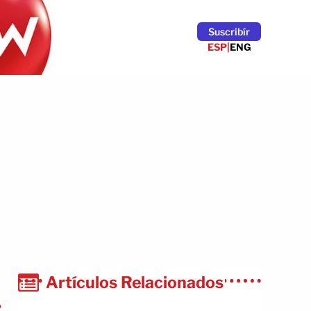
Suscribír
ESP
|
ENG
Artículos Relacionados