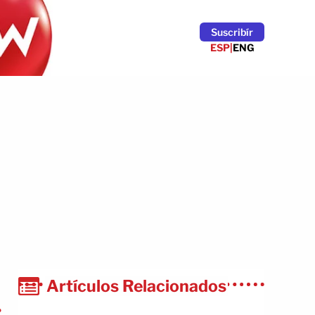
Suscribír
ESP
|
ENG
Artículos Relacionados