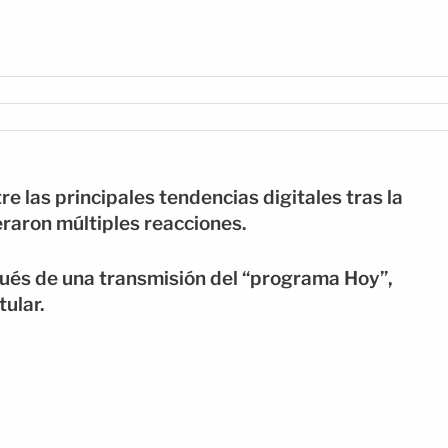
re las principales tendencias digitales tras la
eraron múltiples reacciones.
ués de una transmisión del “programa Hoy”,
tular.