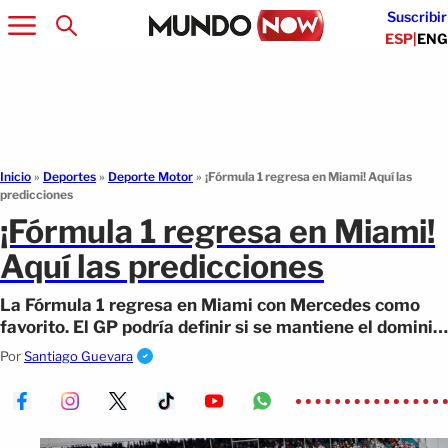
Suscribir
ESP
|
ENG
Inicio
»
Deportes
»
Deporte Motor
»
¡Fórmula 1 regresa en Miami! Aquí las
predicciones
¡Fórmula 1 regresa en Miami!
Aquí las predicciones
La Fórmula 1 regresa en Miami con Mercedes como
favorito. El GP podría definir si se mantiene el dominio
o cambia la temporada.
Por
Santiago Guevara