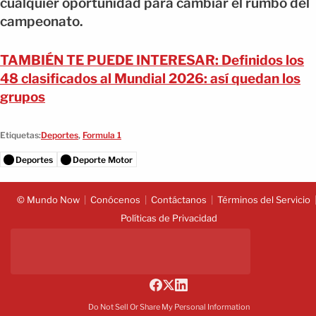
cualquier oportunidad para cambiar el rumbo del
campeonato.
TAMBIÉN TE PUEDE INTERESAR: Definidos los
48 clasificados al Mundial 2026: así quedan los
grupos
Etiquetas:
Deportes
,
Formula 1
Deportes
Deporte Motor
© Mundo Now
Conócenos
Contáctanos
Términos del Servicio
Políticas de Privacidad
Do Not Sell Or Share My Personal Information