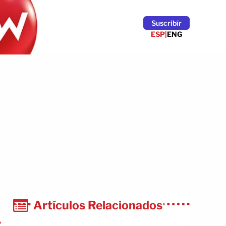
Suscribír
ESP
|
ENG
Artículos Relacionados