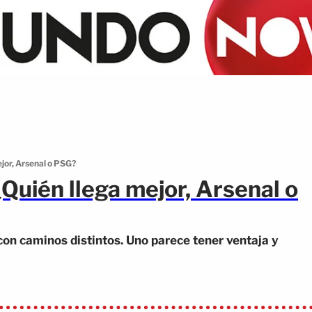
jor, Arsenal o PSG?
Quién llega mejor, Arsenal o
con caminos distintos. Uno parece tener ventaja y