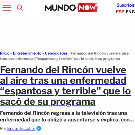
Suscribir
ESP
|
ENG
Inicio
»
Entretenimiento
»
Celebridades
»
Fernando del Rincón vuelve al aire
tras una enfermedad “espantosa y terrible” que lo sacó de su programa
Fernando del Rincón vuelve
al aire tras una enfermedad
“espantosa y terrible” que lo
sacó de su programa
Fernando del Rincón regresa a la televisión tras una
enfermedad que lo obligó a ausentarse y explica, con
emoción y frustración!
Por
Kristel Escobar