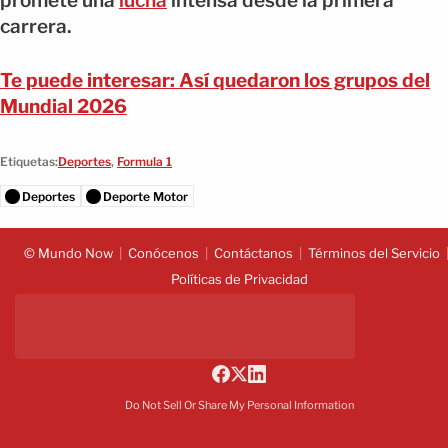
promete una
lucha
intensa desde la primera
carrera.
Te puede interesar: Así quedaron los grupos del
Mundial 2026
Etiquetas:
Deportes
,
Formula 1
Deportes
Deporte Motor
© Mundo Now
Conócenos
Contáctanos
Términos del Servicio
Políticas de Privacidad
Do Not Sell Or Share My Personal Information