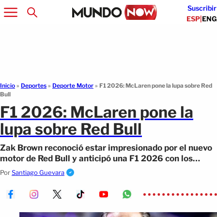
Suscribir
ESP
|
ENG
Inicio
»
Deportes
»
Deporte Motor
»
F1 2026: McLaren pone la lupa sobre Red
Bull
F1 2026: McLaren pone la
lupa sobre Red Bull
Zak Brown reconoció estar impresionado por el nuevo
motor de Red Bull y anticipó una F1 2026 con los
equipos grandes otra vez.
Por
Santiago Guevara