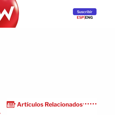
Suscribír
ESP
|
ENG
Artículos Relacionados