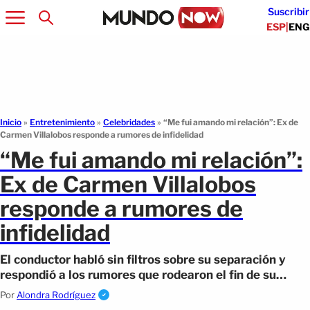
Suscribir
ESP
|
ENG
Inicio
»
Entretenimiento
»
Celebridades
»
“Me fui amando mi relación”: Ex de
Carmen Villalobos responde a rumores de infidelidad
“Me fui amando mi relación”:
Ex de Carmen Villalobos
responde a rumores de
infidelidad
El conductor habló sin filtros sobre su separación y
respondió a los rumores que rodearon el fin de su
romance.
Por
Alondra Rodríguez