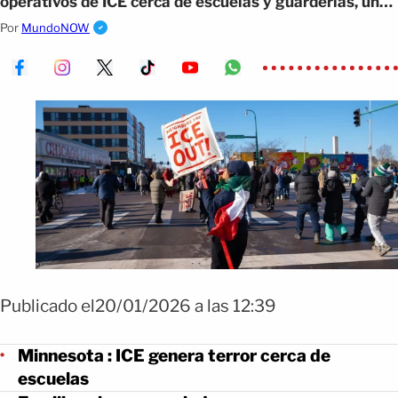
operativos de ICE cerca de escuelas y guarderías, una
situación que alarma a las comunidades.
Por
MundoNOW
Publicado el20/01/2026 a las 12:39
Minnesota : ICE genera terror cerca de
escuelas