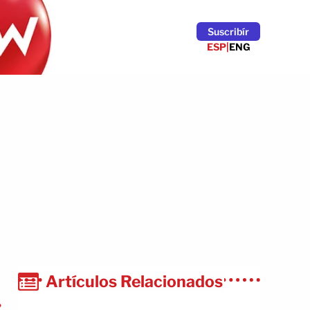
Suscribír
ESP
|
ENG
Artículos Relacionados