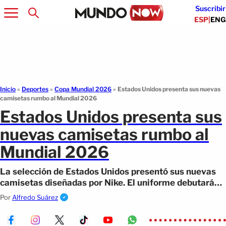
Suscribir
ESP
|
ENG
Inicio
»
Deportes
»
Copa Mundial 2026
»
Estados Unidos presenta sus nuevas
camisetas rumbo al Mundial 2026
Estados Unidos presenta sus
nuevas camisetas rumbo al
Mundial 2026
La selección de Estados Unidos presentó sus nuevas
camisetas diseñadas por Nike. El uniforme debutará
en marzo en Atlanta rumbo al Mundial 2026.
Por
Alfredo Suárez