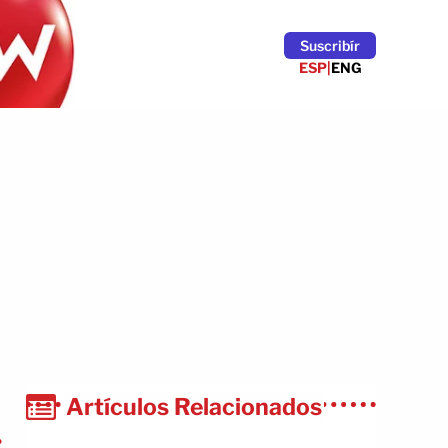
Suscribír
ESP
|
ENG
Artículos Relacionados