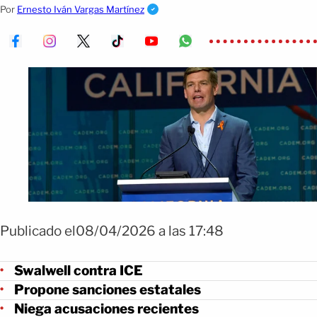
inmigración y abre un nuevo frente político.
Por
Ernesto Iván Vargas Martínez
Publicado el08/04/2026 a las 17:48
Swalwell contra ICE
Propone sanciones estatales
Niega acusaciones recientes