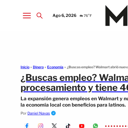
Ago 6, 2026
☁️ 76°F
Inicio
»
Dinero
»
Economía
»
¿Buscas empleo? Walmart abrió nueva
¿Buscas empleo? Walmar
procesamiento y tiene 
La expansión genera empleos en Walmart y nu
la economía local con beneficios para latinos.
Por
Daniel Navas