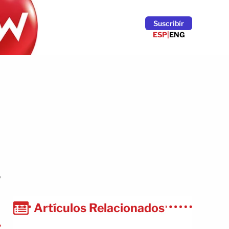
Suscribír
ESP
|
ENG
o
Artículos Relacionados