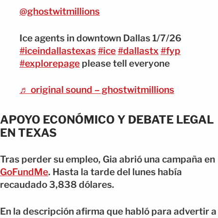
@ghostwitmillions
Ice agents in downtown Dallas 1/7/26
#iceindallastexas
#ice
#dallastx
#fyp
#explorepage
please tell everyone
♬ original sound – ghostwitmillions
APOYO ECONÓMICO Y DEBATE LEGAL
EN TEXAS
Tras perder su empleo, Gia abrió una campaña en
GoFundMe
. Hasta la tarde del lunes había
recaudado 3,838 dólares.
En la descripción afirma que habló para advertir a