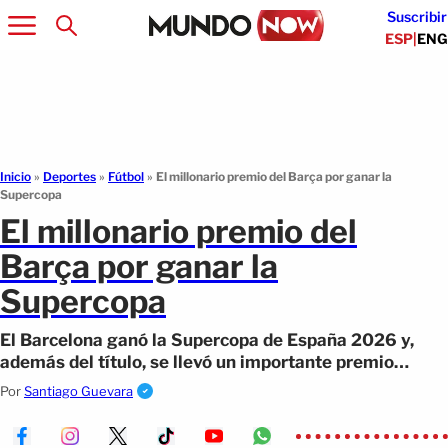
Suscribir
ESP
|
ENG
Inicio
»
Deportes
»
Fútbol
»
El millonario premio del Barça por ganar la
Supercopa
El millonario premio del
Barça por ganar la
Supercopa
El Barcelona ganó la Supercopa de España 2026 y,
además del título, se llevó un importante premio
económico junto al Real Madrid.
Por
Santiago Guevara