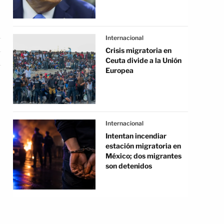
Internacional
Crisis migratoria en
Ceuta divide a la Unión
Europea
Internacional
Intentan incendiar
estación migratoria en
México; dos migrantes
son detenidos