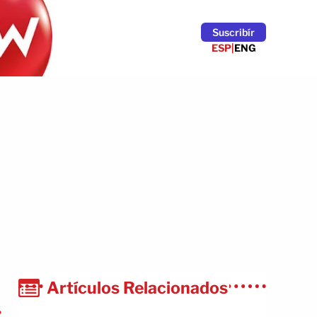
Suscribír
ESP
|
ENG
Artículos Relacionados