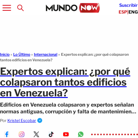
Suscribir
ESP
|
ENG
Inicio
»
Lo Último
»
Internacional
»
Expertos explican: ¿por qué colapsaron
tantos edificios en Venezuela?
Expertos explican: ¿por qué
colapsaron tantos edificios
en Venezuela?
Edificios en Venezuela colapsaron y expertos señalan
normas antiguas, corrupción y falta de mantenimiento.
Conoce las claves del riesgo.
Por
Kristel Escobar