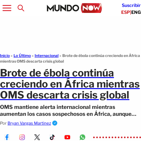
Suscribir
ESP
|
ENG
Inicio
»
Lo Último
»
Internacional
»
Brote de ébola continúa creciendo en África
mientras OMS descarta crisis global
Brote de ébola continúa
creciendo en África mientras
OMS descarta crisis global
OMS mantiene alerta internacional mientras
aumentan los casos sospechosos en África, aunque
descarta declarar una pandemia global.
Por
Bryan Vargas Martinez