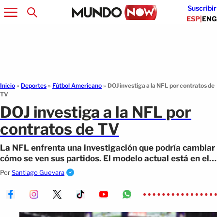
Suscribir
ESP
|
ENG
Inicio
»
Deportes
»
Fútbol Americano
»
DOJ investiga a la NFL por contratos de
TV
DOJ investiga a la NFL por
contratos de TV
La NFL enfrenta una investigación que podría cambiar
cómo se ven sus partidos. El modelo actual está en el
centro de la polémica.
Por
Santiago Guevara