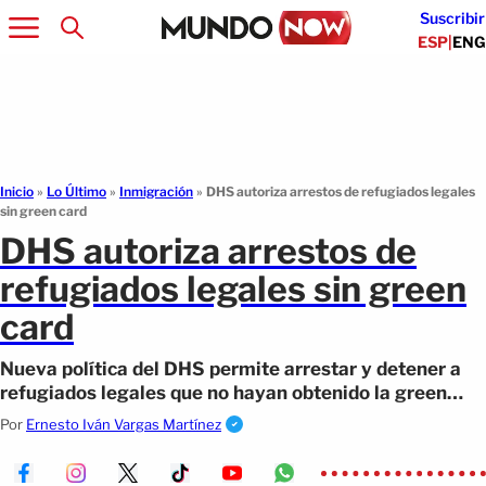
Suscribir
ESP
|
ENG
Inicio
»
Lo Último
»
Inmigración
»
DHS autoriza arrestos de refugiados legales
sin green card
DHS autoriza arrestos de
refugiados legales sin green
card
Nueva política del DHS permite arrestar y detener a
refugiados legales que no hayan obtenido la green
card tras un año en EE.UU.
Por
Ernesto Iván Vargas Martínez