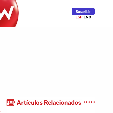
Suscribír
ESP
|
ENG
Artículos Relacionados