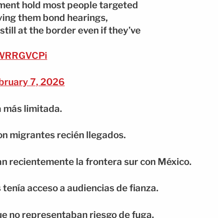
rnment hold most people targeted
iving them bond hearings,
still at the border even if they’ve
u0WRRGVCPi
bruary 7, 2026
a más limitada.
on migrantes recién llegados.
an recientemente la frontera sur con México.
tenía acceso a audiencias de fianza.
e no representaban riesgo de fuga.