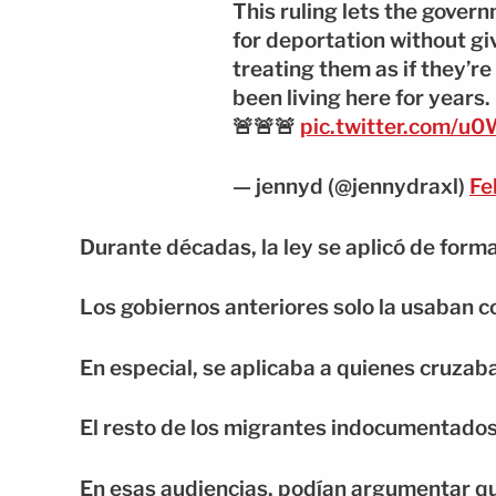
This ruling lets the gove
for deportation without g
treating them as if they’re 
been living here for years.
🚨🚨🚨
pic.twitter.com/
— jennyd (@jennydraxl)
Fe
Durante décadas, la ley se aplicó de form
Los gobiernos anteriores solo la usaban c
En especial, se aplicaba a quienes cruzab
El resto de los migrantes indocumentados 
En esas audiencias, podían argumentar qu