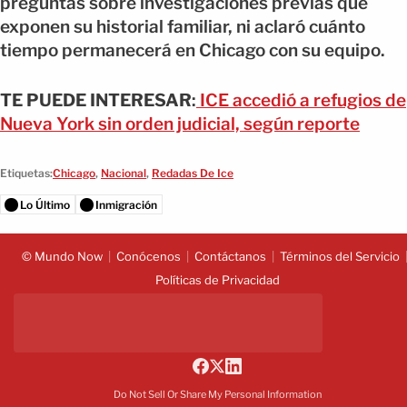
preguntas sobre investigaciones previas que
exponen su historial familiar, ni aclaró cuánto
tiempo permanecerá en Chicago con su equipo.
TE PUEDE INTERESAR
:
ICE accedió a refugios de
Nueva York sin orden judicial, según reporte
Etiquetas:
Chicago
,
Nacional
,
Redadas De Ice
Lo Último
Inmigración
© Mundo Now
Conócenos
Contáctanos
Términos del Servicio
Políticas de Privacidad
Do Not Sell Or Share My Personal Information