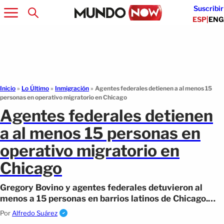
Suscribir
ESP
|
ENG
Inicio
»
Lo Último
»
Inmigración
»
Agentes federales detienen a al menos 15
personas en operativo migratorio en Chicago
Agentes federales detienen
a al menos 15 personas en
operativo migratorio en
Chicago
Gregory Bovino y agentes federales detuvieron al
menos a 15 personas en barrios latinos de Chicago.
Activistas denuncian acoso y clima de miedo en La
Por
Alfredo Suárez
Villita