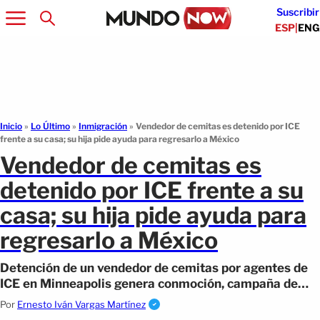
Suscribir
ESP
|
ENG
Inicio
»
Lo Último
»
Inmigración
»
Vendedor de cemitas es detenido por ICE
frente a su casa; su hija pide ayuda para regresarlo a México
Vendedor de cemitas es
detenido por ICE frente a su
casa; su hija pide ayuda para
regresarlo a México
Detención de un vendedor de cemitas por agentes de
ICE en Minneapolis genera conmoción, campaña de
donaciones y debate.
Por
Ernesto Iván Vargas Martínez